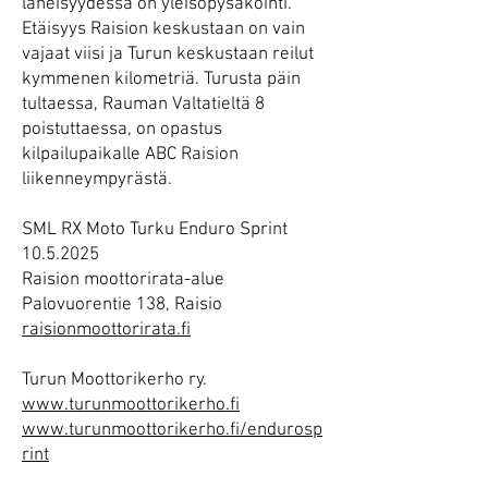
läheisyydessä on yleisöpysäköinti.
Etäisyys Raision keskustaan on vain
vajaat viisi ja Turun keskustaan reilut
kymmenen kilometriä. Turusta päin
tultaessa, Rauman Valtatieltä 8
poistuttaessa, on opastus
kilpailupaikalle ABC Raision
liikenneympyrästä.
SML RX Moto Turku Enduro Sprint
10.5.2025
Raision moottorirata-alue
Palovuorentie 138, Raisio
raisionmoottorirata.fi
Turun Moottorikerho ry.
www.turunmoottorikerho.fi
www.turunmoottorikerho.fi/endurosp
rint