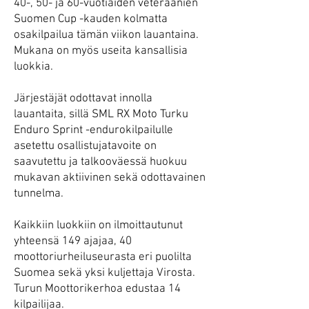
40-, 50- ja 60-vuotiaiden veteraanien
Suomen Cup -kauden kolmatta
osakilpailua tämän viikon lauantaina.
Mukana on myös useita kansallisia
luokkia.
Järjestäjät odottavat innolla
lauantaita, sillä SML RX Moto Turku
Enduro Sprint -endurokilpailulle
asetettu osallistujatavoite on
saavutettu ja talkooväessä huokuu
mukavan aktiivinen sekä odottavainen
tunnelma.
Kaikkiin luokkiin on ilmoittautunut
yhteensä 149 ajajaa, 40
moottoriurheiluseurasta eri puolilta
Suomea sekä yksi kuljettaja Virosta.
Turun Moottorikerhoa edustaa 14
kilpailijaa.