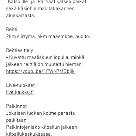
”Katsojille” ja "Parhaat katselupaikat"
sekä käsiohjelman takakannen
aluekartasta.
Reitti
2km siirtymä, 6km maastokoe, huolto.
Reittiesittely
- Kuvattu maaliskuun lopulla, minkä
jälkeen reittiä on muutettu hieman.
https://youtu.be/1PWN7MDbljk
Live-tulokset
live.kalkku.fi
Palkinnot
Jokaisen luokan kolme parasta
palkitaan.
Palkintojenjako kilpailun jälkeen
kilpailukeskuksessa.