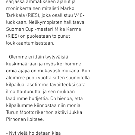
sarjassa ammatikseen ajanut ja
moninkertainen mitalisti Marko
Tarkkala (RiES), joka osallistuu V40-
luokkaan. Nelikymppisten hallitseva
Suomen Cup -mestari Mika Karma
(RiES) on puolestaan toipunut
loukkaantumisestaan.
- Olemme erittäin tyytyväisiä
kuskimäärään ja myös kerhomme
omia ajajia on mukavasti mukana. Kun
aloimme puoli vuotta sitten suunnitella
kilpailua, asetimme tavoitteeksi sata
ilmoittautunutta, ja sen mukaan
laadimme budjettia. On hienoa, että
kilpailumme kiinnostaa niin monia,
Turun Moottorikerhon aktiivi Jukka
Pirhonen iloitsee.
- Nyt vielä hoidetaan kisa