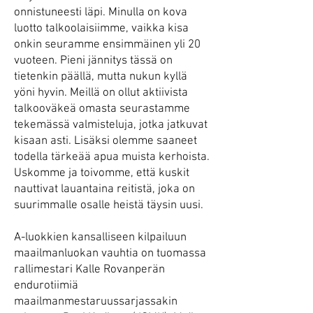
onnistuneesti läpi. Minulla on kova
luotto talkoolaisiimme, vaikka kisa
onkin seuramme ensimmäinen yli 20
vuoteen. Pieni jännitys tässä on
tietenkin päällä, mutta nukun kyllä
yöni hyvin. Meillä on ollut aktiivista
talkooväkeä omasta seurastamme
tekemässä valmisteluja, jotka jatkuvat
kisaan asti. Lisäksi olemme saaneet
todella tärkeää apua muista kerhoista.
Uskomme ja toivomme, että kuskit
nauttivat lauantaina reitistä, joka on
suurimmalle osalle heistä täysin uusi.
A-luokkien kansalliseen kilpailuun
maailmanluokan vauhtia on tuomassa
rallimestari Kalle Rovanperän
endurotiimiä
maailmanmestaruussarjassakin