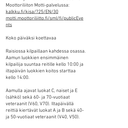
Moottoriliiton Motti-palvelussa:
kalkku.fi/kisa/?25/EN/30
motti.moottoriliitto.fi/sml/fi/publicEve
nts
Koko päiväksi koettavaa
Raisiossa kilpaillaan kahdessa osassa.
Aamun luokkien ensimmäinen
kilpailija suuntaa reitille kello 10:00 ja
iltapäivän luokkien koitos starttaa
kello 14:00.
Aamulla ajavat luokat C, naiset ja E
(sähkö) sekä 60- ja 70-vuotiaat
veteraanit (V60, V70). Iltapäivällä
reittiä kiertävät luokat A ja B sekä 40-
ja 50-vuotiaat veteraanit (V40, V50).