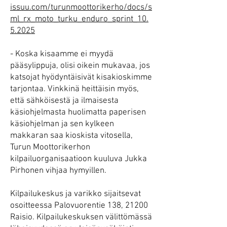
issuu.com/turunmoottorikerho/docs/s
ml_rx_moto_turku_enduro_sprint_10.
5.2025
- Koska kisaamme ei myydä
pääsylippuja, olisi oikein mukavaa, jos
katsojat hyödyntäisivät kisakioskimme
tarjontaa. Vinkkinä heittäisin myös,
että sähköisestä ja ilmaisesta
käsiohjelmasta huolimatta paperisen
käsiohjelman ja sen kylkeen
makkaran saa kioskista vitosella,
Turun Moottorikerhon
kilpailuorganisaatioon kuuluva Jukka
Pirhonen vihjaa hymyillen.
Kilpailukeskus ja varikko sijaitsevat
osoitteessa Palovuorentie 138, 21200
Raisio. Kilpailukeskuksen välittömässä