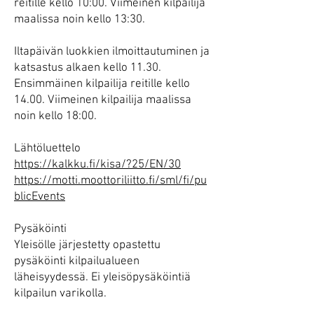
reitille kello 10:00. Viimeinen kilpailija
maalissa noin kello 13:30.
Iltapäivän luokkien ilmoittautuminen ja
katsastus alkaen kello 11.30.
Ensimmäinen kilpailija reitille kello
14.00. Viimeinen kilpailija maalissa
noin kello 18:00.
Lähtöluettelo
https://kalkku.fi/kisa/?25/EN/30
https://motti.moottoriliitto.fi/sml/fi/pu
blicEvents
Pysäköinti
Yleisölle järjestetty opastettu
pysäköinti kilpailualueen
läheisyydessä. Ei yleisöpysäköintiä
kilpailun varikolla.