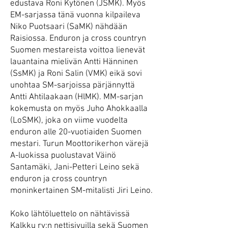
edustava Roni Kytönen (JSMK). Myös
EM-sarjassa tänä vuonna kilpaileva
Niko Puotsaari (SaMK) nähdään
Raisiossa. Enduron ja cross countryn
Suomen mestareista voittoa lienevät
lauantaina mielivän Antti Hänninen
(SsMK) ja Roni Salin (VMK) eikä sovi
unohtaa SM-sarjoissa pärjännyttä
Antti Ahtilaakaan (HlMK). MM-sarjan
kokemusta on myös Juho Ahokkaalla
(LoSMK), joka on viime vuodelta
enduron alle 20-vuotiaiden Suomen
mestari. Turun Moottorikerhon värejä
A-luokissa puolustavat Väinö
Santamäki, Jani-Petteri Leino sekä
enduron ja cross countryn
moninkertainen SM-mitalisti Jiri Leino.
Koko lähtöluettelo on nähtävissä
Kalkku ry:n nettisivuilla sekä Suomen