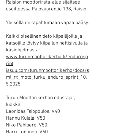
Raision moottorirata-alue sijaitsee
osoitteessa Palovuorentie 138, Raisio.
Yleisöllä on tapahtumaan vapaa pääsy.
Kaikki oleellinen tieto kilpailijoille ja
katsojille löytyy kilpailun nettisivulta ja
käsiohjelmasta:
www.turunmoottorikerho.fi/endurosp
rint
issuu.com/turunmoottorikerho/docs/s
ml_rx_moto_turku_enduro_sprint_10.
5.2025
Turun Moottorikerhon edustajat,
luokka
Leonidas Tsiopoulos, V40
Hannu Kujala, V50
Niko Pahlberg, V50
Harri Loponen, V60