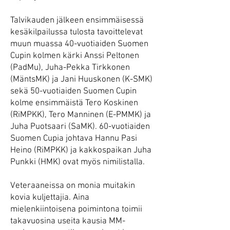
Talvikauden jälkeen ensimmäisessä
kesäkilpailussa tulosta tavoittelevat
muun muassa 40-vuotiaiden Suomen
Cupin kolmen kärki Anssi Peltonen
(PadMu), Juha-Pekka Tirkkonen
(MäntsMK) ja Jani Huuskonen (K-SMK)
sekä 50-vuotiaiden Suomen Cupin
kolme ensimmäistä Tero Koskinen
(RiMPKK), Tero Manninen (E-PMMK) ja
Juha Puotsaari (SaMK). 60-vuotiaiden
Suomen Cupia johtava Hannu Pasi
Heino (RiMPKK) ja kakkospaikan Juha
Punkki (HMK) ovat myös nimilistalla.
Veteraaneissa on monia muitakin
kovia kuljettajia. Aina
mielenkiintoisena poimintona toimii
takavuosina useita kausia MM-