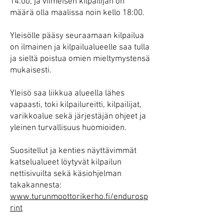
14:00, ja viimeisen kilpailijan on
määrä olla maalissa noin kello 18:00.
Yleisölle pääsy seuraamaan kilpailua
on ilmainen ja kilpailualueelle saa tulla
ja sieltä poistua omien mieltymystensä
mukaisesti.
Yleisö saa liikkua alueella lähes
vapaasti, toki kilpailureitti, kilpailijat,
varikkoalue sekä järjestäjän ohjeet ja
yleinen turvallisuus huomioiden.
Suositellut ja kenties näyttävimmät
katselualueet löytyvät kilpailun
nettisivuilta sekä käsiohjelman
takakannesta:
www.turunmoottorikerho.fi/endurosp
rint