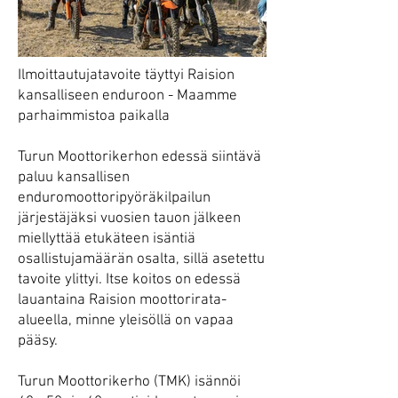
Ilmoittautujatavoite täyttyi Raision
kansalliseen enduroon - Maamme
parhaimmistoa paikalla
Turun Moottorikerhon edessä siintävä
paluu kansallisen
enduromoottoripyöräkilpailun
järjestäjäksi vuosien tauon jälkeen
miellyttää etukäteen isäntiä
osallistujamäärän osalta, sillä asetettu
tavoite ylittyi. Itse koitos on edessä
lauantaina Raision moottorirata-
alueella, minne yleisöllä on vapaa
pääsy.
Turun Moottorikerho (TMK) isännöi