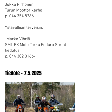
Jukka Pirhonen
Turun Moottorikerho
p. 044 354 8266
Ystävällisin terveisin.
-Marko Vihriä-
SML RX Moto Turku Enduro Sprint -
tiedotus
p.
044 302 3166
-
Tiedote - 7.5.2025