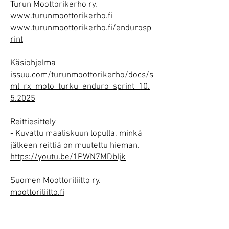
Turun Moottorikerho ry.
www.turunmoottorikerho.fi
www.turunmoottorikerho.fi/endurosp
rint
Käsiohjelma
issuu.com/turunmoottorikerho/docs/s
ml_rx_moto_turku_enduro_sprint_10.
5.2025
Reittiesittely
- Kuvattu maaliskuun lopulla, minkä
jälkeen reittiä on muutettu hieman.
https://youtu.be/1PWN7MDbljk
Suomen Moottoriliitto ry.
moottoriliitto.fi
Suomen Moottoriliiton Motti-palvelu
motti.moottoriliitto.fi/sml/fi/publicEve