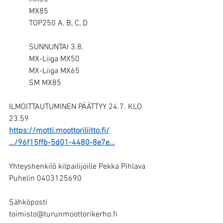
MX85
TOP250 A, B, C, D
️SUNNUNTAI 3.8.
MX-Liiga MX50
MX-Liiga MX65
SM MX85
ILMOITTAUTUMINEN PÄÄTTYY 24.7. KLO 
23.59
https://motti.moottoriliitto.fi/
…/96f15ffb-5d01-4480-8e7e…
Yhteyshenkilö kilpailijoille Pekka Pihlava
Puhelin 0403125690
Sähköposti 
toimisto@turunmoottorikerho.fi