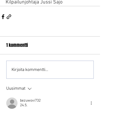
Kilpailunjohtaja Jussi Sajo
1 kommentti
Kirjoita kommentti...
Uusimmat
bezuwovi732
24.5.
Moottoriurheilussa järjestelyjen selkeys on iso 
osa turvallisuutta, koska aikataulut, luokat ja 
vastuut vaikuttavat suoraan osallistujien 
arkeen. Sama rakenneajattelu sopii myös Lysti 