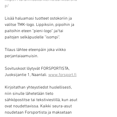
p/
Lisää haluamasi tuotteet ostokoriin ja 
valitse TMK-logo. Lippiksiin, pipoihin ja 
paitoihin eteen "pieni-logo" ja/tai 
paitojen selkäpuolelle "isompi".
Tilaus lähtee eteenpäin joka viikko 
perjantaiaamuisin.
Sovituskoot löytyvät FORSPORTISTA, 
Juoksijantie 1, Naantali. 
www.forsport.fi
Kirjoitathan yhteystiedot huolellisesti, 
niin sinulle lähetetään tieto 
sähköpostitse tai tekstiviestillä, kun asut 
ovat noudettavissa. Kaikki seura-asut 
noudetaan Forsportista ja maksetaan 