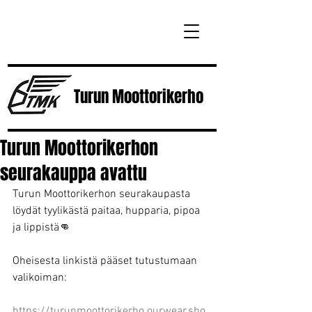
Turun
Moottorikerho
Turun Moottorikerhon
seurakauppa avattu
Turun Moottorikerhon seurakaupasta 
löydät tyylikästä paitaa, hupparia, pipoa 
ja lippistä👊
Oheisesta linkistä pääset tutustumaan 
valikoiman:
https://turunmoottorikerho.ourwear.sho